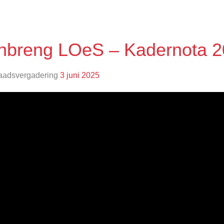
Inbreng LOeS – Kadernota 
aadsvergadering
3 juni 2025