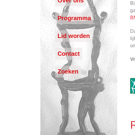
Over ons
Bi
ga
Programma
B
Da
Lid worden
li
om
Contact
V
Zoeken