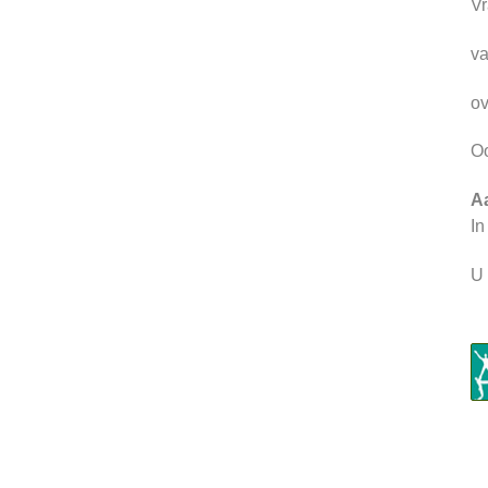
Vr
va
ov
Oo
A
In
U 