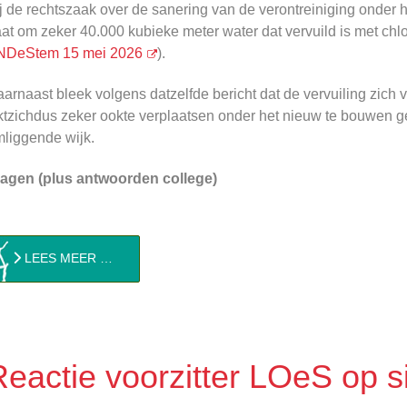
j de rechtszaak over de sanering van de verontreiniging onder 
at om zeker 40.000 kubieke meter water dat vervuild is met c
NDeStem 15 mei 2026
).
arnaast bleek volgens datzelfde bericht dat de vervuiling zich v
jktzichdus zeker ookte verplaatsen onder het nieuw te bouwen 
liggende wijk.
ragen (plus antwoorden college)
LEES MEER …
Reactie voorzitter LOeS op si