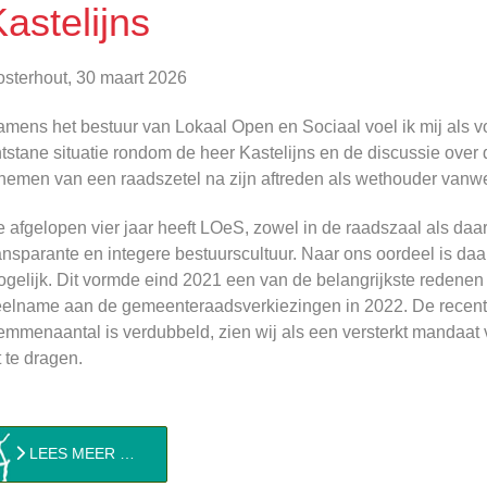
astelijns
sterhout, 30 maart 2026
mens het bestuur van Lokaal Open en Sociaal voel ik mij als v
tstane situatie rondom de heer Kastelijns en de discussie ove
nemen van een raadszetel na zijn aftreden als wethouder vanwe
 afgelopen vier jaar heeft LOeS, zowel in de raadszaal als daa
ansparante en integere bestuurscultuur. Naar ons oordeel is daa
gelijk. Dit vormde eind 2021 een van de belangrijkste redenen 
elname aan de gemeenteraadsverkiezingen in 2022. De recente
emmenaantal is verdubbeld, zien wij als een versterkt mandaat
t te dragen.
LEES MEER …