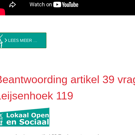
LEES MEER …
Beantwoording artikel 39 vra
Leijsenhoek 119