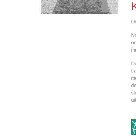
K
Oo
Na
on
in
De
tr
mo
de
st
ui