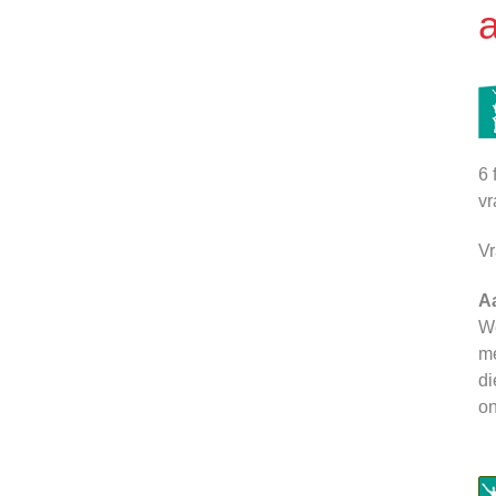
6 
vr
Vr
A
We
me
di
on