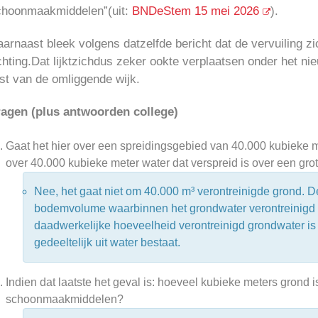
choonmaakmiddelen”(uit:
BNDeStem 15 mei 2026
).
arnaast bleek volgens datzelfde bericht dat de vervuiling zi
chting.Dat lijktzichdus zeker ookte verplaatsen onder het 
st van de omliggende wijk.
ragen (plus antwoorden college)
Gaat het hier over een spreidingsgebied van 40.000 kubieke me
over 40.000 kubieke meter water dat verspreid is over een gro
Nee, het gaat niet om 40.000 m³ verontreinigde grond. D
bodemvolume waarbinnen het grondwater verontreinigd 
daadwerkelijke hoeveelheid verontreinigd grondwater is
gedeeltelijk uit water bestaat.
Indien dat laatste het geval is: hoeveel kubieke meters grond
schoonmaakmiddelen?