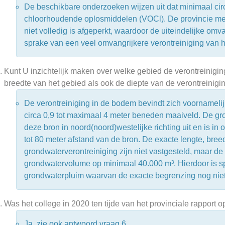
De beschikbare onderzoeken wijzen uit dat minimaal circ
chloorhoudende oplosmiddelen (VOCl). De provincie merk
niet volledig is afgeperkt, waardoor de uiteindelijke omv
sprake van een veel omvangrijkere verontreiniging van h
Kunt U inzichtelijk maken over welke gebied de verontreiniging
breedte van het gebied als ook de diepte van de verontreinigi
De verontreiniging in de bodem bevindt zich voornamelij
circa 0,9 tot maximaal 4 meter beneden maaiveld. De gro
deze bron in noord(noord)westelijke richting uit en is 
tot 80 meter afstand van de bron. De exacte lengte, bree
grondwaterverontreiniging zijn niet vastgesteld, maar de
grondwatervolume op minimaal 40.000 m³. Hierdoor is s
grondwaterpluim waarvan de exacte begrenzing nog niet 
Was het college in 2020 ten tijde van het provinciale rapport 
Ja, zie ook antwoord vraag 6.