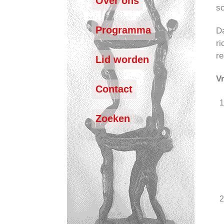
Over ons
s
Programma
Da
ri
re
Lid worden
V
Contact
Zoeken