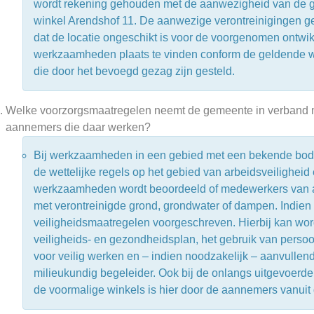
wordt rekening gehouden met de aanwezigheid van de g
winkel Arendshof 11. De aanwezige verontreinigingen g
dat de locatie ongeschikt is voor de voorgenomen ontwik
werkzaamheden plaats te vinden conform de geldende w
die door het bevoegd gezag zijn gesteld.
Welke voorzorgsmaatregelen neemt de gemeente in verband me
aannemers die daar werken?
Bij werkzaamheden in een gebied met een bekende bode
de wettelijke regels op het gebied van arbeidsveiligh
werkzaamheden wordt beoordeeld of medewerkers van 
met verontreinigde grond, grondwater of dampen. Indien
veiligheidsmaatregelen voorgeschreven. Hierbij kan wo
veiligheids- en gezondheidsplan, het gebruik van persoo
voor veilig werken en – indien noodzakelijk – aanvullen
milieukundig begeleider. Ook bij de onlangs uitgevoerd
de voormalige winkels is hier door de aannemers vanuit