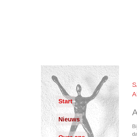
S
A
Start
A
Nieuws
Bi
da