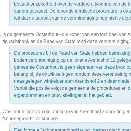
bestaat onzekerheid over de verdere uitvoering van de b
saneringstraject. De lopende juridische procedure is daa
feit dat de aanpak van de verontreiniging nog niet is afg
Is de gemeente Oosterhout –als koper van een fors deel van Ar
de rechtbank en de Raad van State rond deze verontreiniging
De procedures bij de Raad van State hebben betrekking
bodemverontreiniging op de locatie Arendshof 11 gelege
gemeente Oosterhout is geen eigenaar van deze bronloc
belang bij de ontwikkelingen rondom deze verontreinigin
naastgelegen winkelcentrum Arendshof 2 en daar mede h
Vanuit die positie volgt de gemeente de procedures en 
eigendommen en ontwikkelingen in het gebied.
Was er ten tijde van die aankoop van Arendshof 2 door de 
“schonegrond"- verklaring?
Een formele "schonegrondverklaring" bestaat niet binn