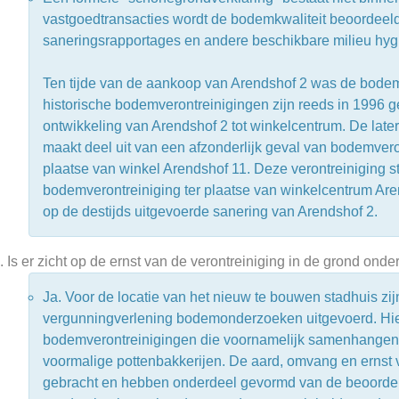
vastgoedtransacties wordt de bodemkwaliteit beoordee
saneringsrapportages en andere beschikbare milieu hygi
Ten tijde van de aankoop van Arendshof 2 was de bodem
historische bodemverontreinigingen zijn reeds in 1996 g
ontwikkeling van Arendshof 2 tot winkelcentrum. De late
maakt deel uit van een afzonderlijk geval van bodemvero
plaatse van winkel Arendshof 11. Deze verontreiniging s
bodemverontreiniging ter plaatse van winkelcentrum Ar
op de destijds uitgevoerde sanering van Arendshof 2.
Is er zicht op de ernst van de verontreiniging in de grond ond
Ja. Voor de locatie van het nieuw te bouwen stadhuis zi
vergunningverlening bodemonderzoeken uitgevoerd. Hieru
bodemverontreinigingen die voornamelijk samenhangen me
voormalige pottenbakkerijen. De aard, omvang en ernst v
gebracht en hebben onderdeel gevormd van de beoorde