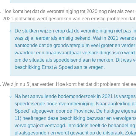
Hoe komt het dat de verontreiniging tot 2020 nog niet als zeer
2021 plotseling werd gesproken van een ernstig probleem da
De stukken wijzen erop dat de verontreiniging niet pas i
was zij al eerder als ernstig bekend. Wat in 2021 veran
aantoonde dat de grondwaterpluim veel groter en verder
waardoor een onaanvaardbaar verspreidingsrisico werd v
om de situatie als spoedeisend aan te merken. Dit was 
beschikking Ernst & Spoed aan te vragen.
We zijn nu 5 jaar verder: Hoe komt het dat dit probleem niet e
Na het aanvullende bodemonderzoek in 2021 is vastgest
spoedeisende bodemverontreiniging. Naar aanleiding da
Spoed" afgegeven door de Provincie. De huidige eigenaa
11) heeft tegen deze beschikking bezwaar en vervolgens 
vervolgtraject vertraagd. Inmiddels heeft de behandelin
plaatsgevonden en wordt gewacht op de uitspraak. Zolang