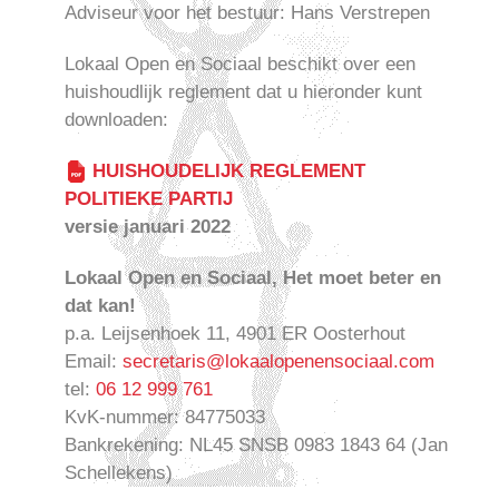
Adviseur voor het bestuur: Hans Verstrepen
Lokaal Open en Sociaal beschikt over een
huishoudlijk reglement dat u hieronder kunt
downloaden:
HUISHOUDELIJK REGLEMENT
POLITIEKE PARTIJ
versie januari 2022
Lokaal Open en Sociaal, Het moet beter en
dat kan!
p.a. Leijsenhoek 11, 4901 ER Oosterhout
Email:
secretaris@lokaalopenensociaal.com
tel:
06 12 999 761
KvK-nummer: 84775033
Bankrekening: NL45 SNSB 0983 1843 64 (Jan
Schellekens)