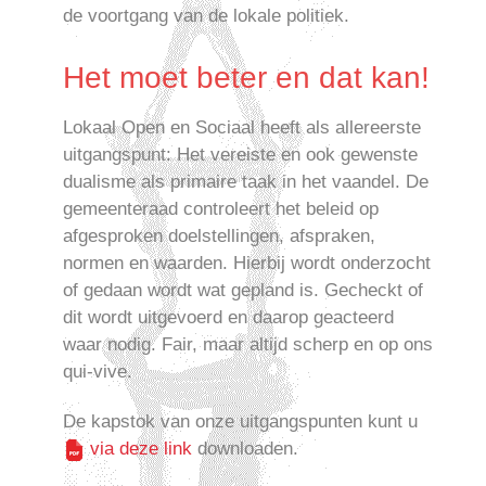
de voortgang van de lokale politiek.
Het moet beter en dat kan!
Lokaal Open en Sociaal heeft als allereerste
uitgangspunt: Het vereiste en ook gewenste
dualisme als primaire taak in het vaandel. De
gemeenteraad controleert het beleid op
afgesproken doelstellingen, afspraken,
normen en waarden. Hierbij wordt onderzocht
of gedaan wordt wat gepland is. Gecheckt of
dit wordt uitgevoerd en daarop geacteerd
waar nodig. Fair, maar altijd scherp en op ons
qui-vive.
De kapstok van onze uitgangspunten kunt u
via deze link
downloaden.