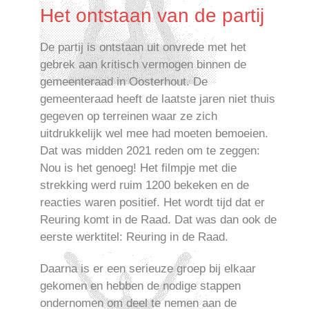
Het ontstaan van de partij
De partij is ontstaan uit onvrede met het
gebrek aan kritisch vermogen binnen de
gemeenteraad in Oosterhout. De
gemeenteraad heeft de laatste jaren niet thuis
gegeven op terreinen waar ze zich
uitdrukkelijk wel mee had moeten bemoeien.
Dat was midden 2021 reden om te zeggen:
Nou is het genoeg! Het filmpje met die
strekking werd ruim 1200 bekeken en de
reacties waren positief. Het wordt tijd dat er
Reuring komt in de Raad. Dat was dan ook de
eerste werktitel: Reuring in de Raad.
Daarna is er een serieuze groep bij elkaar
gekomen en hebben de nodige stappen
ondernomen om deel te nemen aan de