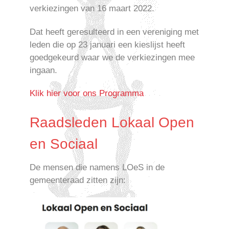
verkiezingen van 16 maart 2022.
Dat heeft geresulteerd in een vereniging met
leden die op 23 januari een kieslijst heeft
goedgekeurd waar we de verkiezingen mee
ingaan.
Klik hier voor ons Programma
Raadsleden Lokaal Open
en Sociaal
De mensen die namens LOeS in de
gemeenteraad zitten zijn: