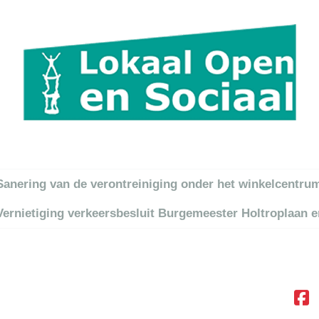
itel
Sanering van de verontreiniging onder het winkelcentru
Vernietiging verkeersbesluit Burgemeester Holtroplaan 