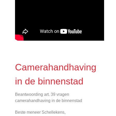
Camerahandhaving
in de binnenstad
Beantwoording art. 39 vragen
camerahandhaving in de binnenstad
Beste meneer Schellekens,