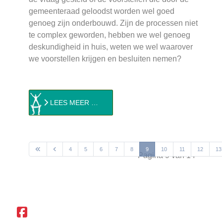
gemeenteraad geloodst worden wel goed
genoeg zijn onderbouwd. Zijn de processen niet
te complex geworden, hebben we wel genoeg
deskundigheid in huis, weten we wel waarover
we voorstellen krijgen en besluiten nemen?
LEES MEER …
4
5
6
7
8
9
10
11
12
13
Pagina 9 van 14