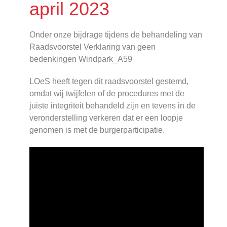
april 2023
Onder onze bijdrage tijdens de behandeling van
Raadsvoorstel Verklaring van geen
bedenkingen Windpark_A59
LOeS heeft tegen dit raadsvoorstel gestemd,
omdat wij twijfelen of de procedures met de
juiste integriteit behandeld zijn en tevens in de
veronderstelling verkeren dat er een loopje
genomen is met de burgerparticipatie.