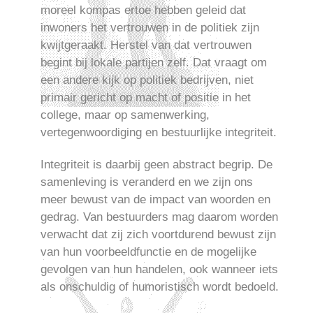
moreel kompas ertoe hebben geleid dat
inwoners het vertrouwen in de politiek zijn
kwijtgeraakt. Herstel van dat vertrouwen
begint bij lokale partijen zelf. Dat vraagt om
een andere kijk op politiek bedrijven, niet
primair gericht op macht of positie in het
college, maar op samenwerking,
vertegenwoordiging en bestuurlijke integriteit.
Integriteit is daarbij geen abstract begrip. De
samenleving is veranderd en we zijn ons
meer bewust van de impact van woorden en
gedrag. Van bestuurders mag daarom worden
verwacht dat zij zich voortdurend bewust zijn
van hun voorbeeldfunctie en de mogelijke
gevolgen van hun handelen, ook wanneer iets
als onschuldig of humoristisch wordt bedoeld.