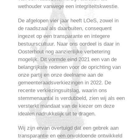
wethouder vanwege een integriteitskwestie.
De afgelopen vier jaar heeft LOeS, zowel in
de raadszaal als daarbuiten, consequent
ingezet op een transparante en integere
bestuurscultuur. Naar ons oordeel is daar in
Oosterhout nog aanzienlijke verbetering
mogelijk. Dit vormde eind 2021 een van de
belangrijkste redenen voor de oprichting van
onze partij en onze deelname aan de
gemeenteraadsverkiezingen in 2022. De
recente verkiezingsuitslag, waarin ons
stemmenaantal is verdubbeld, zien wij als een
versterkt mandaat van de kiezer om deze
idealen nadrukkelijk uit te dragen.
Wij zijn ervan overtuigd dat een gebrek aan
transparantie en een onvoldoende ontwikkeld