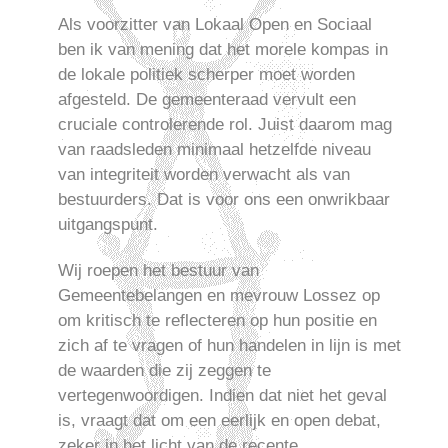
Als voorzitter van Lokaal Open en Sociaal
ben ik van mening dat het morele kompas in
de lokale politiek scherper moet worden
afgesteld. De gemeenteraad vervult een
cruciale controlerende rol. Juist daarom mag
van raadsleden minimaal hetzelfde niveau
van integriteit worden verwacht als van
bestuurders. Dat is voor ons een onwrikbaar
uitgangspunt.
Wij roepen het bestuur van
Gemeentebelangen en mevrouw Lossez op
om kritisch te reflecteren op hun positie en
zich af te vragen of hun handelen in lijn is met
de waarden die zij zeggen te
vertegenwoordigen. Indien dat niet het geval
is, vraagt dat om een eerlijk en open debat,
zeker in het licht van de recente