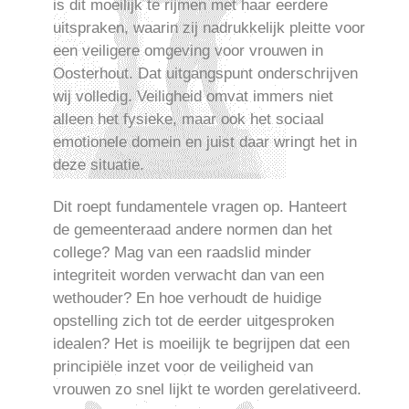
is dit moeilijk te rijmen met haar eerdere
uitspraken, waarin zij nadrukkelijk pleitte voor
een veiligere omgeving voor vrouwen in
Oosterhout. Dat uitgangspunt onderschrijven
wij volledig. Veiligheid omvat immers niet
alleen het fysieke, maar ook het sociaal
emotionele domein en juist daar wringt het in
deze situatie.
Dit roept fundamentele vragen op. Hanteert
de gemeenteraad andere normen dan het
college? Mag van een raadslid minder
integriteit worden verwacht dan van een
wethouder? En hoe verhoudt de huidige
opstelling zich tot de eerder uitgesproken
idealen? Het is moeilijk te begrijpen dat een
principiële inzet voor de veiligheid van
vrouwen zo snel lijkt te worden gerelativeerd.