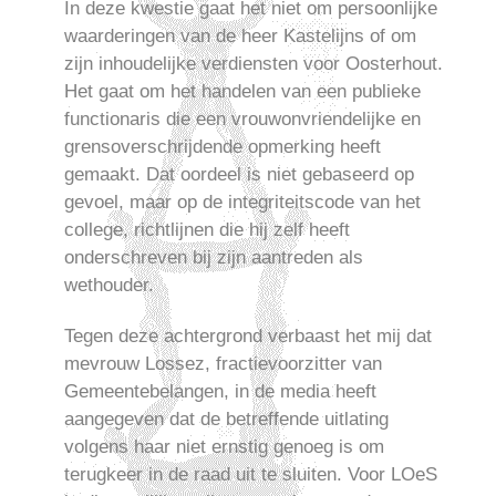
In deze kwestie gaat het niet om persoonlijke
waarderingen van de heer Kastelijns of om
zijn inhoudelijke verdiensten voor Oosterhout.
Het gaat om het handelen van een publieke
functionaris die een vrouwonvriendelijke en
grensoverschrijdende opmerking heeft
gemaakt. Dat oordeel is niet gebaseerd op
gevoel, maar op de integriteitscode van het
college, richtlijnen die hij zelf heeft
onderschreven bij zijn aantreden als
wethouder.
Tegen deze achtergrond verbaast het mij dat
mevrouw Lossez, fractievoorzitter van
Gemeentebelangen, in de media heeft
aangegeven dat de betreffende uitlating
volgens haar niet ernstig genoeg is om
terugkeer in de raad uit te sluiten. Voor LOeS