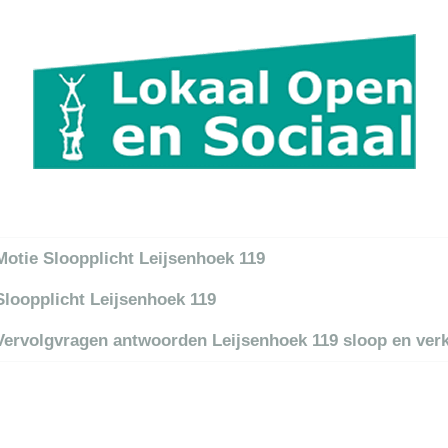
itel
Motie Sloopplicht Leijsenhoek 119
Sloopplicht Leijsenhoek 119
Vervolgvragen antwoorden Leijsenhoek 119 sloop en ver