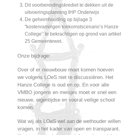
Dit voorbereidingskrediet te dekken uit de
uitvoeringsplanning IHP Onderwijs
De geheimhouding op bijlage 3
“kostenramingen toekomstscenario’s Hanze
College’’ te bekrachtigen op grond van artikel
25 Gemeentewet.
Onze bijdrage:
Over of er nieuwbouw moet komen hoeven
we volgens LOeS niet te discussiëren. Het
Hanze College is oud en op. En voor alle
VMBO jongens en meisjes moet er snel een
nieuwe, eigentijdse en vooral veilige school
komen.
Wat wij als LOeS wel aan de wethouder willen
vragen, in het kader van open en transparant.