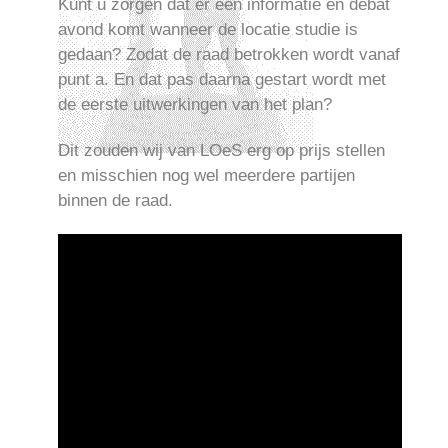
Kunt u zorgen dat er een informatie en debat
avond komt wanneer de locatie studie is
gedaan? Zodat de raad betrokken wordt vanaf
punt a. En dat pas daarna gestart wordt met
de eerste uitwerkingen van het plan?
Dit zouden wij van LOeS erg op prijs stellen
en misschien nog wel meerdere partijen
binnen de raad.