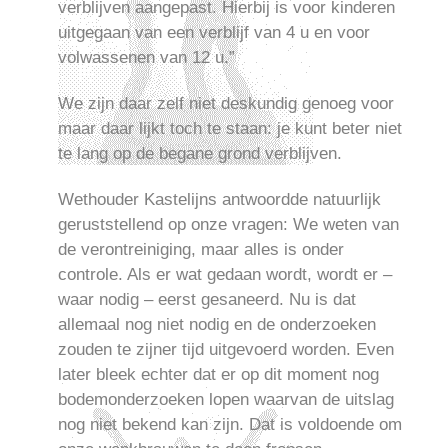
verblijven aangepast. Hierbij is voor kinderen
uitgegaan van een verblijf van 4 u en voor
volwassenen van 12 u.”
We zijn daar zelf niet deskundig genoeg voor
maar daar lijkt toch te staan: je kunt beter niet
te lang op de begane grond verblijven.
Wethouder Kastelijns antwoordde natuurlijk
geruststellend op onze vragen: We weten van
de verontreiniging, maar alles is onder
controle. Als er wat gedaan wordt, wordt er –
waar nodig – eerst gesaneerd. Nu is dat
allemaal nog niet nodig en de onderzoeken
zouden te zijner tijd uitgevoerd worden. Even
later bleek echter dat er op dit moment nog
bodemonderzoeken lopen waarvan de uitslag
nog niet bekend kan zijn. Dat is voldoende om