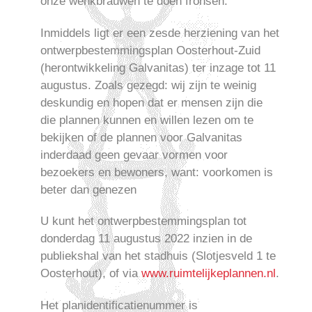
onze wenkbrauwen te doen fronsen.
Inmiddels ligt er een zesde herziening van het
ontwerpbestemmingsplan Oosterhout-Zuid
(herontwikkeling Galvanitas) ter inzage tot 11
augustus. Zoals gezegd: wij zijn te weinig
deskundig en hopen dat er mensen zijn die
die plannen kunnen en willen lezen om te
bekijken of de plannen voor Galvanitas
inderdaad geen gevaar vormen voor
bezoekers en bewoners, want: voorkomen is
beter dan genezen
U kunt het ontwerpbestemmingsplan tot
donderdag 11 augustus 2022 inzien in de
publiekshal van het stadhuis (Slotjesveld 1 te
Oosterhout), of via
www.ruimtelijkeplannen.nl
.
Het planidentificatienummer is