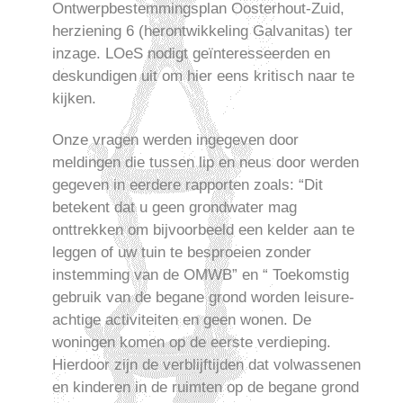
Ontwerpbestemmingsplan Oosterhout-Zuid,
herziening 6 (herontwikkeling Galvanitas) ter
inzage. LOeS nodigt geïnteresseerden en
deskundigen uit om hier eens kritisch naar te
kijken.
Onze vragen werden ingegeven door
meldingen die tussen lip en neus door werden
gegeven in eerdere rapporten zoals: “Dit
betekent dat u geen grondwater mag
onttrekken om bijvoorbeeld een kelder aan te
leggen of uw tuin te besproeien zonder
instemming van de OMWB” en “ Toekomstig
gebruik van de begane grond worden leisure-
achtige activiteiten en geen wonen. De
woningen komen op de eerste verdieping.
Hierdoor zijn de verblijftijden dat volwassenen
en kinderen in de ruimten op de begane grond