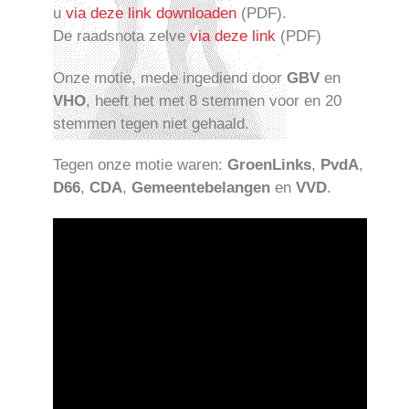
u
via deze link downloaden
(PDF).
De raadsnota zelve
via deze link
(PDF)
Onze motie, mede ingediend door
GBV
en
VHO
, heeft het met 8 stemmen voor en 20
stemmen tegen niet gehaald.
Tegen onze motie waren:
GroenLinks
,
PvdA
,
D66
,
CDA
,
Gemeentebelangen
en
VVD
.