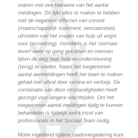
maken met een toename van het aantal
meldingen. Dit lijkt alles te maken te hebben
met de negatieve effecten van corona
(maatschappelijk isolement, eenzaamheid,
uitstellen van het vragen van hulp uit angst
voor besmetting). Inmiddels is het ‘normale
leven’ weer op gang gekomen en mensen
lijken de weg naar hulp en ondersteuning
(terug) te vinden. Naast het toegenomen
aantal aanmeldingen heeft het team te maken
gehad met uitval door corona en verloop. De
combinatie van deze omstandigheden heeft
gezorgd voor langere wachttijden. Om het
toegenomen aantal meldingen tijdig te kunnen
behandelen is tijdelijk extra inzet van
professionals in het Sociaal Team nodig.
Motie ingediend tijdens raadsvergadering kunt