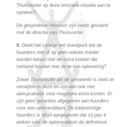
Thuisvester op deze ontstane situatie aan te
spreken?
De gesprekken hierover zijn reeds gevoerd
met de directie van Thuisvester.
9
. Deelt het college het standpunt dat de
huurders niet of op geen enkele manier
worden belast met de extra kosten die
verband houden met de te late oplevering?
Zowel Thuisvester als de gemeente is niets te
verwijten in deze en zijn dan ook niet
aansprakelijk voor mogelijke extra kosten. Er
zijn geen garanties afgegeven aan huurders
voor een opleverdatum. De toekomstige
huurders is altijd aangegeven dat zij pas 4
weken voor de opleverdatum de definitieve