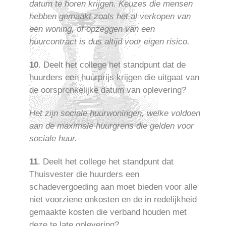
datum te horen krijgen. Keuzes die mensen
hebben gemaakt zoals het al verkopen van
een woning, of opzeggen van een
huurcontract is dus altijd voor eigen risico.
10
. Deelt het college het standpunt dat de
huurders een huurprijs krijgen die uitgaat van
de oorspronkelijke datum van oplevering?
Het zijn sociale huurwoningen, welke voldoen
aan de maximale huurgrens die gelden voor
sociale huur.
11
. Deelt het college het standpunt dat
Thuisvester die huurders een
schadevergoeding aan moet bieden voor alle
niet voorziene onkosten en de in redelijkheid
gemaakte kosten die verband houden met
deze te late oplevering?