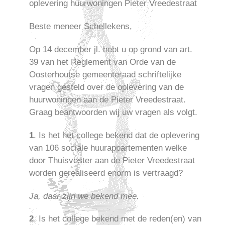
oplevering huurwoningen Pieter Vreedestraat
Beste meneer Schellekens,
Op 14 december jl. hebt u op grond van art.
39 van het Reglement van Orde van de
Oosterhoutse gemeenteraad schriftelijke
vragen gesteld over de oplevering van de
huurwoningen aan de Pieter Vreedestraat.
Graag beantwoorden wij uw vragen als volgt.
1
. Is het het college bekend dat de oplevering
van 106 sociale huurappartementen welke
door Thuisvester aan de Pieter Vreedestraat
worden gerealiseerd enorm is vertraagd?
Ja, daar zijn we bekend mee.
2
. Is het college bekend met de reden(en) van