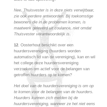
Nee, Thuisvester is in deze niets verwijtbaar,
zie ook eerdere antwoorden. Bij toekomstige
bewoners die in de problemen komen, is
maatwerk geleverd uit coulance, niet omdat
Thuisvester verantwoordelijk is.
12
. Oosterhout beschikt over een
huurdersvereniging (huurders worden
automatisch lid van de vereniging), kan en wil
het college deze huurdersvereniging
verzoeken om actief voor de belangen van
getroffen huurders op te komen?
Het doel van de huurdersvereniging is om op
te komen voor de belangen van de huurders.
Huurders kunnen zich melden bij de
huurdersvereniging, wanneer ze het niet eens