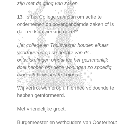
zijn met de gang van zaken.
13
. Is het College van plan om actie te
ondernemen op bovengenoemde zaken of is
dat reeds in werking gezet?
Het college en Thuisvester houden elkaar
voortdurend op de hoogte van de
ontwikkelingen omdat we het gezamenlijk
doel hebben om deze woningen zo spoedig
mogelijk bewoond te krijgen.
Wij vertrouwen erop u hiermee voldoende te
hebben geïnformeerd.
Met vriendelijke groet,
Burgemeester en wethouders van Oosterhout