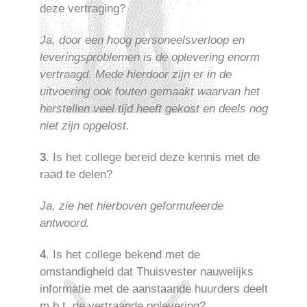
deze vertraging?
Ja, door een hoog personeelsverloop en
leveringsproblemen is de oplevering enorm
vertraagd. Mede hierdoor zijn er in de
uitvoering ook fouten gemaakt waarvan het
herstellen veel tijd heeft gekost en deels nog
niet zijn opgelost.
3
. Is het college bereid deze kennis met de
raad te delen?
Ja, zie het hierboven geformuleerde
antwoord.
4
. Is het college bekend met de
omstandigheid dat Thuisvester nauwelijks
informatie met de aanstaande huurders deelt
m.b.t. de vertraagde oplevering?