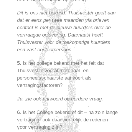
Dit is ons niet bekend. Thuisvester geeft aan
dat er eens per twee maanden via brieven
contact is met de nieuwe huurders over de
vertraagde oplevering. Daarnaast heeft
Thuisvester voor de toekomstige huurders
een vast contactpersoon.
5
. Is het college bekend met het feit dat
Thuisvester vooral materiaal- en
personeelsschaarste aanvoert als
vertragingsfactoren?
Ja, zie ook antwoord op eerdere vraag.
6
. Is het College bekend of dit – na zo’n lange
vertraging- ook daadwerkelijk de redenen
voor vertraging zijn?