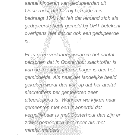
aantal kinderen van gedupeerden uit
Oosterhout dat hierbij betrokken is
bedraagt 174. Het feit dat iemand zich als
gedupeerde heeft gemeld bij UHT betekent
overigens niet dat dit ook een gedupeerde
is.
Er is geen verklaring waarom het aantal
personen dat in Oosterhout slachtoffer is
van de toeslagenaffaire hoger is dan het
gemiddelde. Als naar het landelijke beeld
gekeken wordt dan valt op dat het aantal
slachtoffers per gemeenten zeer
uiteenlopend is. Wanneer we kijken naar
gemeenten met een inwonertal dat
vergelijkbaar is met Oosterhout dan zijn er
zowel gemeenten met meer als met
minder melders.