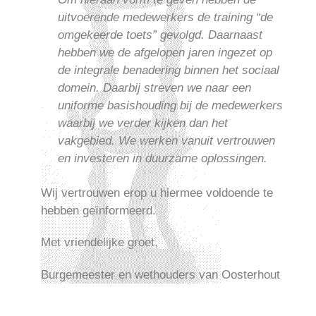
uitvoerende medewerkers de training “de
omgekeerde toets” gevolgd. Daarnaast
hebben we de afgelopen jaren ingezet op
de integrale benadering binnen het sociaal
domein. Daarbij streven we naar een
uniforme basishouding bij de medewerkers
waarbij we verder kijken dan het
vakgebied. We werken vanuit vertrouwen
en investeren in duurzame oplossingen.
Wij vertrouwen erop u hiermee voldoende te
hebben geïnformeerd.
Met vriendelijke groet,
Burgemeester en wethouders van Oosterhout