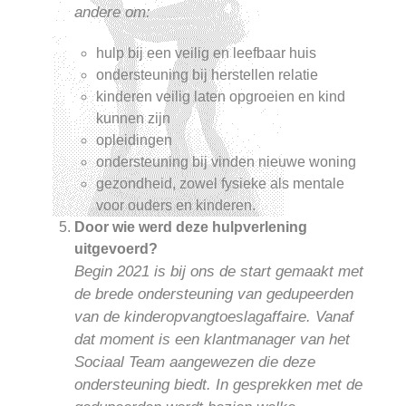
andere om:
hulp bij een veilig en leefbaar huis
ondersteuning bij herstellen relatie
kinderen veilig laten opgroeien en kind
kunnen zijn
opleidingen
ondersteuning bij vinden nieuwe woning
gezondheid, zowel fysieke als mentale
voor ouders en kinderen.
Door wie werd deze hulpverlening
uitgevoerd?
Begin 2021 is bij ons de start gemaakt met
de brede ondersteuning van gedupeerden
van de kinderopvangtoeslagaffaire. Vanaf
dat moment is een klantmanager van het
Sociaal Team aangewezen die deze
ondersteuning biedt. In gesprekken met de