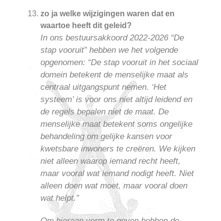
zo ja welke wijzigingen waren dat en
waartoe heeft dit geleid?
In ons bestuursakkoord 2022-2026 “De
stap vooruit” hebben we het volgende
opgenomen: “De stap vooruit in het sociaal
domein betekent de menselijke maat als
centraal uitgangspunt nemen. ‘Het
systeem’ is voor ons niet altijd leidend en
de regels bepalen niet de maat. De
menselijke maat betekent soms ongelijke
behandeling om gelijke kansen voor
kwetsbare inwoners te creëren. We kijken
niet alleen waarop iemand recht heeft,
maar vooral wat iemand nodigt heeft. Niet
alleen doen wat moet, maar vooral doen
wat helpt.”
Om hieraan vorm te geven hebben de