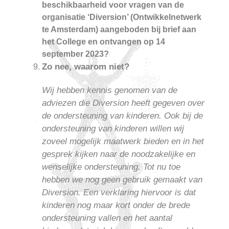
beschikbaarheid voor vragen van de
organisatie ‘Diversion’ (Ontwikkelnetwerk
te Amsterdam) aangeboden bij brief aan
het College en ontvangen op 14
september 2023?
Zo nee, waarom niet?
Wij hebben kennis genomen van de
adviezen die Diversion heeft gegeven over
de ondersteuning van kinderen. Ook bij de
ondersteuning van kinderen willen wij
zoveel mogelijk maatwerk bieden en in het
gesprek kijken naar de noodzakelijke en
wenselijke ondersteuning. Tot nu toe
hebben we nog geen gebruik gemaakt van
Diversion. Een verklaring hiervoor is dat
kinderen nog maar kort onder de brede
ondersteuning vallen en het aantal