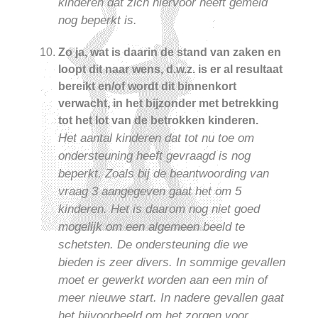
kinderen dat zich hiervoor heeft gemeld
nog beperkt is.
Zo ja, wat is daarin de stand van zaken en
loopt dit naar wens, d.w.z. is er al resultaat
bereikt en/of wordt dit binnenkort
verwacht, in het bijzonder met betrekking
tot het lot van de betrokken kinderen.
Het aantal kinderen dat tot nu toe om
ondersteuning heeft gevraagd is nog
beperkt. Zoals bij de beantwoording van
vraag 3 aangegeven gaat het om 5
kinderen. Het is daarom nog niet goed
mogelijk om een algemeen beeld te
schetsten. De ondersteuning die we
bieden is zeer divers. In sommige gevallen
moet er gewerkt worden aan een min of
meer nieuwe start. In nadere gevallen gaat
het bijvoorbeeld om het zorgen voor