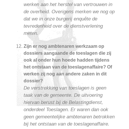
werken aan het herstel van vertrouwen in
de overheid. Overigens merken we nog op
dat we in onze burgerij enquête de
tevredenheid over de dienstverlening
meten.
Zijn er nog ambtenaren werkzaam op
dossiers aangaande de toeslagen die zij
ook al onder hun hoede hadden tijdens
het ontstaan van de toeslagenaffaire? Of
werken zij nog aan andere zaken in dit
dossier?
De verstrekking van toeslagen is geen
taak van de gemeente. De uitvoering
hiervan berust bij de Belastingdienst,
onderdeel Toeslagen. Er waren dan ook
geen gemeentelijke ambtenaren betrokken
bij het ontstaan van de toeslagenaffaire.