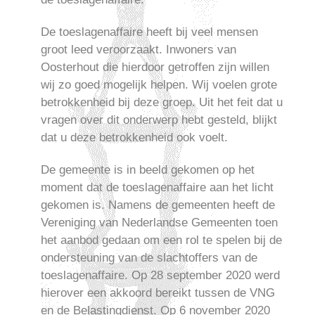
De toeslagenaffaire heeft bij veel mensen
groot leed veroorzaakt. Inwoners van
Oosterhout die hierdoor getroffen zijn willen
wij zo goed mogelijk helpen. Wij voelen grote
betrokkenheid bij deze groep. Uit het feit dat u
vragen over dit onderwerp hebt gesteld, blijkt
dat u deze betrokkenheid ook voelt.
De gemeente is in beeld gekomen op het
moment dat de toeslagenaffaire aan het licht
gekomen is. Namens de gemeenten heeft de
Vereniging van Nederlandse Gemeenten toen
het aanbod gedaan om een rol te spelen bij de
ondersteuning van de slachtoffers van de
toeslagenaffaire. Op 28 september 2020 werd
hierover een akkoord bereikt tussen de VNG
en de Belastingdienst. Op 6 november 2020