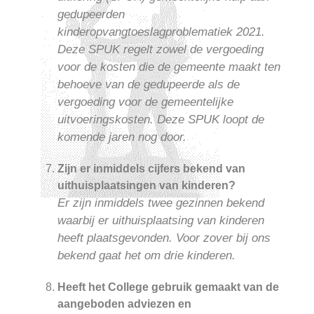
gedupeerden
kinderopvangtoeslagproblematiek 2021.
Deze SPUK regelt zowel de vergoeding
voor de kosten die de gemeente maakt ten
behoeve van de gedupeerde als de
vergoeding voor de gemeentelijke
uitvoeringskosten. Deze SPUK loopt de
komende jaren nog door.
Zijn er inmiddels cijfers bekend van
uithuisplaatsingen van kinderen?
Er zijn inmiddels twee gezinnen bekend
waarbij er uithuisplaatsing van kinderen
heeft plaatsgevonden. Voor zover bij ons
bekend gaat het om drie kinderen.
Heeft het College gebruik gemaakt van de
aangeboden adviezen en