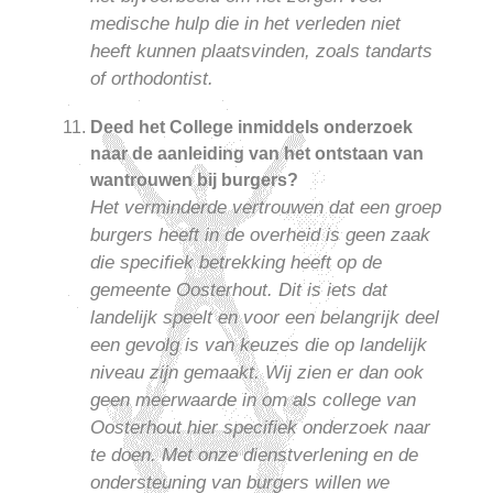
medische hulp die in het verleden niet
heeft kunnen plaatsvinden, zoals tandarts
of orthodontist.
Deed het College inmiddels onderzoek
naar de aanleiding van het ontstaan van
wantrouwen bij burgers?
Het verminderde vertrouwen dat een groep
burgers heeft in de overheid is geen zaak
die specifiek betrekking heeft op de
gemeente Oosterhout. Dit is iets dat
landelijk speelt en voor een belangrijk deel
een gevolg is van keuzes die op landelijk
niveau zijn gemaakt. Wij zien er dan ook
geen meerwaarde in om als college van
Oosterhout hier specifiek onderzoek naar
te doen. Met onze dienstverlening en de
ondersteuning van burgers willen we