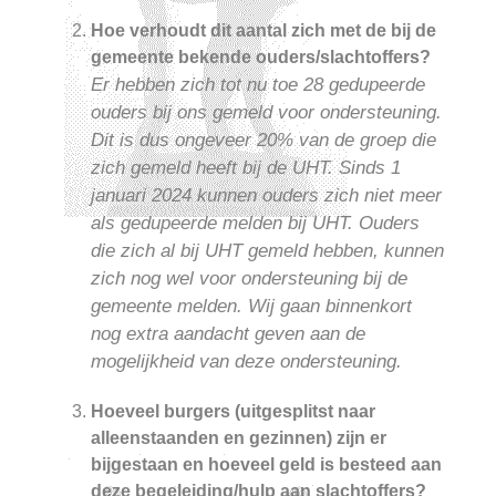
Hoe verhoudt dit aantal zich met de bij de
gemeente bekende ouders/slachtoffers?
Er hebben zich tot nu toe 28 gedupeerde
ouders bij ons gemeld voor ondersteuning.
Dit is dus ongeveer 20% van de groep die
zich gemeld heeft bij de UHT. Sinds 1
januari 2024 kunnen ouders zich niet meer
als gedupeerde melden bij UHT. Ouders
die zich al bij UHT gemeld hebben, kunnen
zich nog wel voor ondersteuning bij de
gemeente melden. Wij gaan binnenkort
nog extra aandacht geven aan de
mogelijkheid van deze ondersteuning.
Hoeveel burgers (uitgesplitst naar
alleenstaanden en gezinnen) zijn er
bijgestaan en hoeveel geld is besteed aan
deze begeleiding/hulp aan slachtoffers?