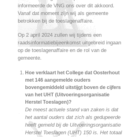
informeerde de VNG ons over dit akkoord.
Vanaf dat moment zijn wij als gemeente
betrokken bij de toeslagenaffaire.
Op 2 april 2024 zullen wij tijdens een
raadsinformatiebijeenkomst uitgebreid ingaan
op de toeslagenaffaire en de rol van de
gemeente.
Hoe verklaart het College dat Oosterhout
met 146 aangemelde ouders
bovengemiddeld uitstijgt boven de cijfers
van het UHT (Uitvoeringsorganisatie
Herstel Toeslagen)?
De meest actuele stand van zaken is dat
het aantal ouders dat zich als gedupeerde
heeft gemeld bij de Uitvoeringsorganisatie
Herstel Toeslagen (UHT) 150 is. Het totaal