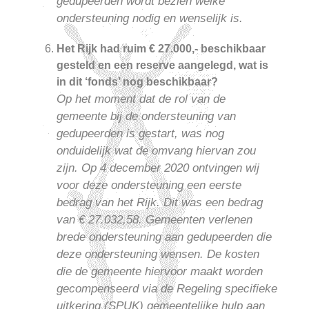
gedupeerden wordt bezien welke
ondersteuning nodig en wenselijk is.
Het Rijk had ruim € 27.000,- beschikbaar
gesteld en een reserve aangelegd, wat is
in dit ‘fonds’ nog beschikbaar?
Op het moment dat de rol van de
gemeente bij de ondersteuning van
gedupeerden is gestart, was nog
onduidelijk wat de omvang hiervan zou
zijn. Op 4 december 2020 ontvingen wij
voor deze ondersteuning een eerste
bedrag van het Rijk. Dit was een bedrag
van € 27.032,58. Gemeenten verlenen
brede ondersteuning aan gedupeerden die
deze ondersteuning wensen. De kosten
die de gemeente hiervoor maakt worden
gecompenseerd via de Regeling specifieke
uitkering (SPUK) gemeentelijke hulp aan