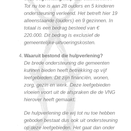
Tot nu toe is aan 28 ouders en 5 kinderen
ondersteuning verleend. Het betreft hier 19
alleenstaande (ouders) en 9 gezinnen. In
totaal is een bedrag besteed van €
220.000. Dit bedrag is exclusief de
gemeentelijke uitvoeringskosten.
Waaruit bestond die hulpverlening?
De brede ondersteuning die gemeenten
kunnen bieden heeft betrekking op vijf
leefgebieden. Dit zijn financiën, wonen,
zorg, gezin en werk. Deze leefgebieden
vloeien voort uit de afspraken die de VNG
hierover heeft gemaakt.
De hulpverlening die wij tot nu toe hebben
geboden bestaat dus ook uit ondersteuning
op deze leefgebieden. Het gaat dan onder